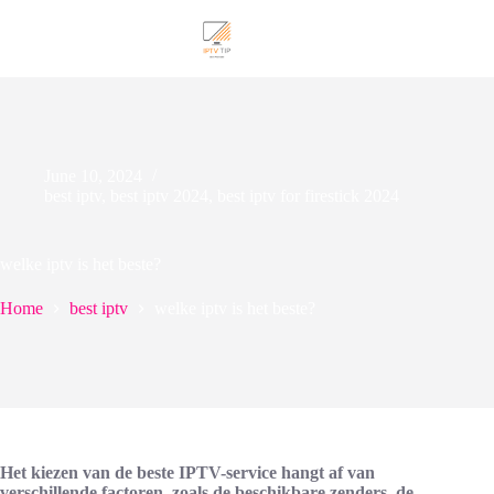
Skip
to
content
June 10, 2024
best iptv
,
best iptv 2024
,
best iptv for firestick 2024
welke iptv is het beste?
Home
best iptv
welke iptv is het beste?
Het kiezen van de beste IPTV-service hangt af van
verschillende factoren, zoals de beschikbare zenders, de