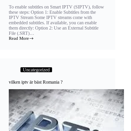
To enable subtitles on Smart IPTV (SIPTV), follow
these steps: Option 1: Enable Subtitles from the
IPTV Stream Some IPTV streams come with
embedded subtitles. If available, you can enable
them directly: Option 2: Use an External Subtitle
File (.SRT)…
Read More
how
to
put
subtitles
on
smart
Uncategorized
iptv​
?
vilken iptv är bäst​ Romania ?