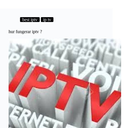
är
bäst​
Romania
?
best iptv
ip tv
hur fungerar iptv​ ?