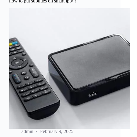
how to put subtitles on smart iptv​ ?
admin
February 9, 2025