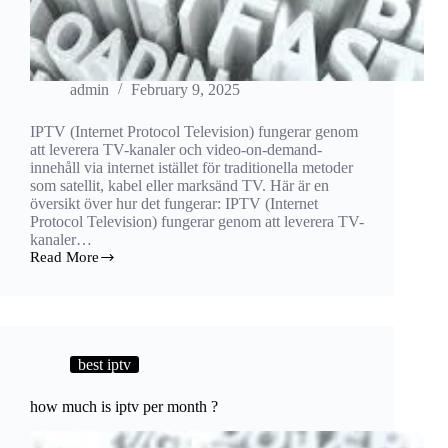
admin
February 9, 2025
IPTV (Internet Protocol Television) fungerar genom
att leverera TV-kanaler och video-on-demand-
innehåll via internet istället för traditionella metoder
som satellit, kabel eller marksänd TV. Här är en
översikt över hur det fungerar: IPTV (Internet
Protocol Television) fungerar genom att leverera TV-
kanaler…
Read More
hur
fungerar
iptv​
?
best iptv
how much is iptv per month ?